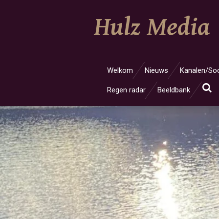
Ga
Hulz Media
direct
naar
de
hoofdinhoud
Welkom
Nieuws
Kanalen/Soc
Regen radar
Beeldbank