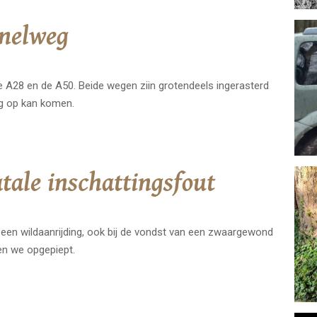
snelweg
e A28 en de A50. Beide wegen ziin grotendeels ingerasterd
eg op kan komen.
tale inschattingsfout
 een wildaanrijding, ook bij de vondst van een zwaargewond
en we opgepiept.