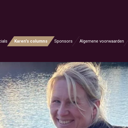
ials
Karen's columns
Sponsors
Algemene voorwaarden