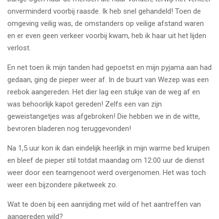
onverminderd voorbij raasde. Ik heb snel gehandeld! Toen de
omgeving veilig was, de omstanders op veilige afstand waren
en er even geen verkeer voorbij kwam, heb ik haar uit het lijden
verlost.
En net toen ik mijn tanden had gepoetst en mijn pyjama aan had
gedaan, ging de pieper weer af. In de buurt van Wezep was een
reebok aangereden. Het dier lag een stukje van de weg af en
was behoorlijk kapot gereden! Zelfs een van zijn
geweistangetjes was afgebroken! Die hebben we in de witte,
bevroren bladeren nog teruggevonden!
Na 1,5 uur kon ik dan eindelijk heerlijk in mijn warme bed kruipen
en bleef de pieper stil totdat maandag om 12:00 uur de dienst
weer door een teamgenoot werd overgenomen. Het was toch
weer een bijzondere piketweek zo.
Wat te doen bij een aanrijding met wild of het aantreffen van
aangereden wild?