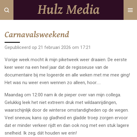
Hulz Media
Ga
direct
naar
de
Carnavalsweekend
hoofdinhoud
Gepubliceerd op 21 februari 2026 om 17:21
Vorige week mocht ik mijn piketweek weer draaien. De eerste
keer weer na een heel jaar dat de regisseuse van de
documentaire bij me logeerde en alle weken met me mee ging!
Het was nu weer even wennen zo alleen, hoor…..
Maandag om 12:00 nam ik de pieper over van mijn collega.
Gelukkig leek het niet extreem druk met wildaanrijdingen,
waarschijnlijk door de winterse omstandigheden op de wegen.
Veel sneeuw, kans op gladheid en gladde troep zorgen ervoor
dat er minder verkeer rijdt en dan ook nog met een stuk lagere
snelheid. Ik zeg; dát houden we erin!