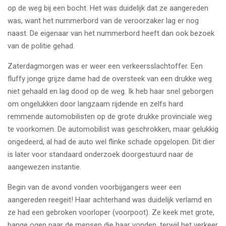
op de weg bij een bocht. Het was duidelijk dat ze aangereden
was, want het nummerbord van de veroorzaker lag er nog
naast. De eigenaar van het nummerbord heeft dan ook bezoek
van de politie gehad.
Zaterdagmorgen was er weer een verkeersslachtoffer. Een
fluffy jonge grijze dame had de oversteek van een drukke weg
niet gehaald en lag dood op de weg. Ik heb haar snel geborgen
om ongelukken door langzaam rijdende en zelfs hard
remmende automobilisten op de grote drukke provinciale weg
te voorkomen. De automobilist was geschrokken, maar gelukkig
ongedeerd, al had de auto wel flinke schade opgelopen. Dit dier
is later voor standaard onderzoek doorgestuurd naar de
aangewezen instantie.
Begin van de avond vonden voorbijgangers weer een
aangereden reegeit! Haar achterhand was duidelijk verlamd en
ze had een gebroken voorloper (voorpoot). Ze keek met grote,
bange ogen naar de mensen die haar vonden, terwijl het verkeer