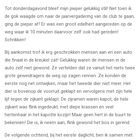
Tot donderdagavond bleef mijn pieper gelukkig stil! Net toen ik
de gok waagde om naar de jaarvergadering van de club te gaan,
ging de pieper af! Er was een groot edelhert aangereden op de
weg waar ik 10 minuten daarvoor zelf ook had gereden!
Schrikken!
Bij aankomst trof ik erg geschrokken mensen aan en een auto
die finaal in de kreukel zat! Gelukkig waren de mensen in de
auto zelf niet gewond. Ze vertelden dat ze vanuit het niets twee
grote geweidragers de weg op zagen rennen. Ze konden de
eerste nog net ontwijken, maar het tweede dier niet meer. Het
dier is bovenop de voorruit geklapt en vervolgens met zijn hele
lijf tegen de zijkant geklapt. De zijramen waren kapot, de hele
zijkant was flink ingedeukt, met diepe krassen en veel
hertenhaar in het kapotte kozijn! Maar geen hert in de buurt te
bekennen! Die is, ik neem aan, flink gewond het bos in gerend.
De volgende ochtend, bij het eerste daglicht, ben ik samen met