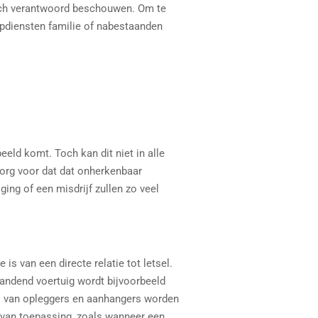
hisch verantwoord beschouwen. Om te
lpdiensten familie of nabestaanden
eld komt. Toch kan dit niet in alle
zorg voor dat dat onherkenbaar
ging of een misdrijf zullen zo veel
s van een directe relatie tot letsel.
randend voertuig wordt bijvoorbeeld
ens van opleggers en aanhangers worden
 van toepassing, zoals wanneer een