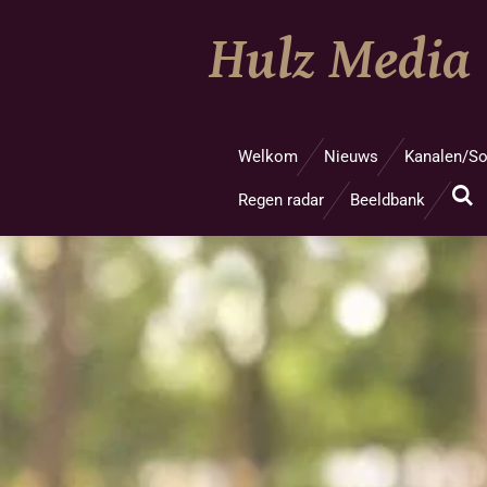
Ga
Hulz Media
direct
naar
de
hoofdinhoud
Welkom
Nieuws
Kanalen/So
Regen radar
Beeldbank