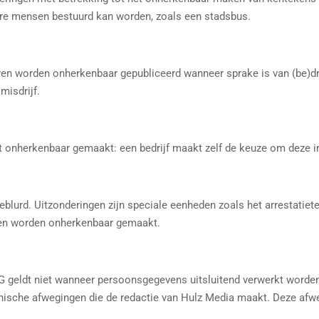
ere mensen bestuurd kan worden, zoals een stadsbus.
n worden onherkenbaar gepubliceerd wanneer sprake is van (be)drei
misdrijf.
t onherkenbaar gemaakt: een bedrijf maakt zelf de keuze om deze i
geblurd. Uitzonderingen zijn speciale eenheden zoals het arrestatie
en worden onherkenbaar gemaakt.
VG geldt niet wanneer persoonsgegevens uitsluitend verwerkt worden
hische afwegingen die de redactie van Hulz Media maakt. Deze afw