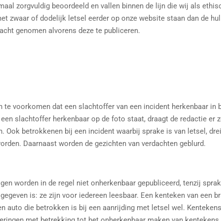
emaal zorgvuldig beoordeeld en vallen binnen de lijn die wij als et
et zwaar of dodelijk letsel eerder op onze website staan dan de hu
n acht genomen alvorens deze te publiceren.
te voorkomen dat een slachtoffer van een incident herkenbaar in be
n slachtoffer herkenbaar op de foto staat, draagt de redactie er 
 Ook betrokkenen bij een incident waarbij sprake is van letsel, drei
orden. Daarnaast worden de gezichten van verdachten geblurd.
n worden in de regel niet onherkenbaar gepubliceerd, tenzij sprake i
egeven is: ze zijn voor iedereen leesbaar. Een kenteken van een b
en auto die betrokken is bij een aanrijding met letsel wel. Kentek
nderingen met betrekking tot het onherkenbaar maken van kentekens