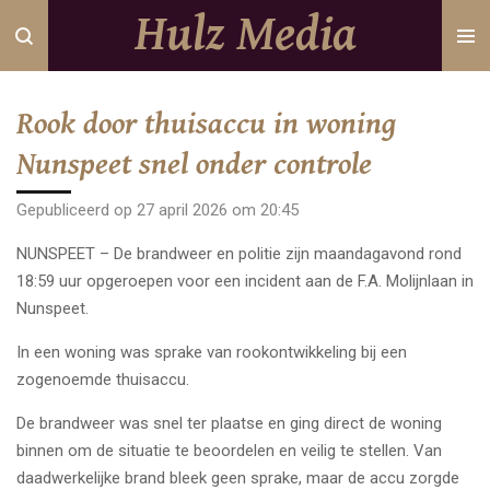
Hulz Media
Ga
direct
naar
de
Rook door thuisaccu in woning
hoofdinhoud
Nunspeet snel onder controle
Gepubliceerd op 27 april 2026 om 20:45
NUNSPEET – De brandweer en politie zijn maandagavond rond
18:59 uur opgeroepen voor een incident aan de F.A. Molijnlaan in
Nunspeet.
In een woning was sprake van rookontwikkeling bij een
zogenoemde thuisaccu.
De brandweer was snel ter plaatse en ging direct de woning
binnen om de situatie te beoordelen en veilig te stellen. Van
daadwerkelijke brand bleek geen sprake, maar de accu zorgde