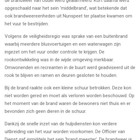
de brandweer van Uddel werd gealarmeerd. Kort daarna werd
opgeschaald naar het sein ‘middelbrand’, wat betekende dat
ook brandweereenheden uit Nunspeet ter plaatse kwamen om
het vuur te bestrijden.
Volgens de veiligheidsregio was sprake van een buitenbrand
waarbij meerdere blusvoertuigen en een waterwagen zijn
ingezet om het vuur onder controle te krijgen. De
rookontwikkeling was in de wijde omgeving merkbaar.
Omwonenden en recreanten in de buurt werd geadviseerd uit de
rook te blijven en ramen en deuren gesloten te houden.
Bij de brand raakte ook een kleine schuur betrokken. Deze kon
niet worden gered en moet als verloren worden beschouwd. Op
het moment van de brand waren de bewoners niet thuis en er
bevonden zich geen dieren in de schuur.
Dankzij de snelle inzet van de hulpdiensten kon verdere
uitbreiding van het vuur worden voorkomen. De Officier van
Dienst gaf inmiddels het sein ‘brand meester’. De brandweer is