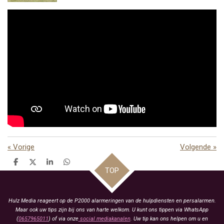
«
Vorige
Volgende
»
D
D
S
D
TOP
e
e
h
e
l
e
a
l
e
l
r
e
n
e
n
Hulz Media reageert op de P2000 alarmeringen van de hulpdiensten en persalarmen.
Maar ook uw tips zijn bij ons van harte welkom. U kunt ons tippen via WhatsApp
(
0657965011
) of via onze
social mediakanalen
. Uw tip kan ons helpen om u en