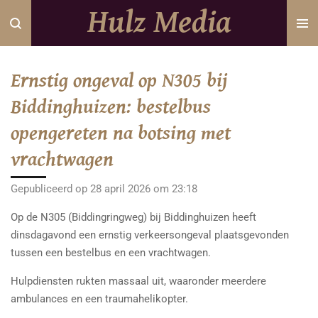
Hulz Media
Ga
direct
naar
de
Ernstig ongeval op N305 bij
hoofdinhoud
Biddinghuizen: bestelbus
opengereten na botsing met
vrachtwagen
Gepubliceerd op 28 april 2026 om 23:18
Op de N305 (Biddingringweg) bij Biddinghuizen heeft
dinsdagavond een ernstig verkeersongeval plaatsgevonden
tussen een bestelbus en een vrachtwagen.
Hulpdiensten rukten massaal uit, waaronder meerdere
ambulances en een traumahelikopter.