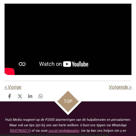
«
Vorige
Volgende
»
D
D
S
D
TOP
e
e
h
e
l
e
a
l
e
l
r
e
n
e
n
Hulz Media reageert op de P2000 alarmeringen van de hulpdiensten en persalarmen.
Maar ook uw tips zijn bij ons van harte welkom. U kunt ons tippen via WhatsApp
(
0657965011
) of via onze
social mediakanalen
. Uw tip kan ons helpen om u en