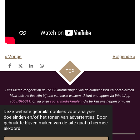
«
Vorige
Volgende
»
D
D
S
D
TOP
e
e
h
e
l
e
a
l
e
l
r
e
n
e
n
Hulz Media reageert op de P2000 alarmeringen van de hulpdiensten en persalarmen.
Maar ook uw tips zijn bij ons van harte welkom. U kunt ons tippen via WhatsApp
(
0657965011
) of via onze
social mediakanalen
. Uw tip kan ons helpen om u en
anderen te voorzien van het laatste nieuws.
Deze website gebruikt cookies voor analyse-
KVK: 93463413
doeleinden en/of het tonen van advertenties. Door
gebruik te blijven maken van de site gaat u hiermee
BTW: NL005021657B79
akkoord.