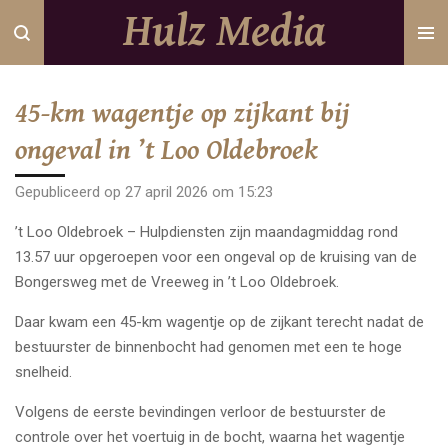
Hulz Media
Ga
direct
naar
de
45-km wagentje op zijkant bij
hoofdinhoud
ongeval in ’t Loo Oldebroek
Gepubliceerd op 27 april 2026 om 15:23
’t Loo Oldebroek – Hulpdiensten zijn maandagmiddag rond
13.57 uur opgeroepen voor een ongeval op de kruising van de
Bongersweg met de Vreeweg in ’t Loo Oldebroek.
Daar kwam een 45-km wagentje op de zijkant terecht nadat de
bestuurster de binnenbocht had genomen met een te hoge
snelheid.
Volgens de eerste bevindingen verloor de bestuurster de
controle over het voertuig in de bocht, waarna het wagentje