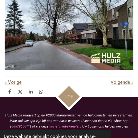
«
Vorige
Volgende
»
D
D
S
D
TOP
e
e
h
e
l
e
a
l
e
l
r
e
n
e
n
Hulz Media reageert op de P2000 alarmeringen van de hulpdiensten en persalarmen.
Maar ook uw tips zijn bij ons van harte welkom. U kunt ons tippen via WhatsApp
(
0657965011
) of via onze
social mediakanalen
. Uw tip kan ons helpen om u en
anderen te voorzien van het laatste nieuws.
Deze website gebruikt cookies voor analyse-