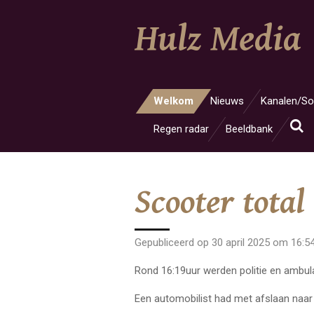
Ga
Hulz Media
direct
naar
de
hoofdinhoud
Welkom
Nieuws
Kanalen/So
Regen radar
Beeldbank
Scooter total
Gepubliceerd op 30 april 2025 om 16:5
Rond 16:19uur werden politie en ambu
Een automobilist had met afslaan naar