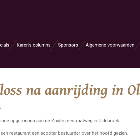
cials
Karen's columns
Sponsors
Algemene voorwaarden
 loss na aanrijding in 
4
lance opgeroepen aan de Zuiderzeestraatweg in Oldebroek.
 een restaurant een scooter bestuurder over het hoofd gezien.