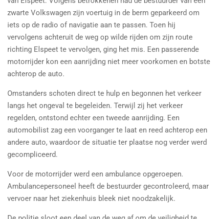
van Elspeet. Volgens betrokkenen had de bestuurder van een
zwarte Volkswagen zijn voertuig in de berm geparkeerd om
iets op de radio of navigatie aan te passen. Toen hij
vervolgens achteruit de weg op wilde rijden om zijn route
richting Elspeet te vervolgen, ging het mis. Een passerende
motorrijder kon een aanrijding niet meer voorkomen en botste
achterop de auto.
Omstanders schoten direct te hulp en begonnen het verkeer
langs het ongeval te begeleiden. Terwijl zij het verkeer
regelden, ontstond echter een tweede aanrijding. Een
automobilist zag een voorganger te laat en reed achterop een
andere auto, waardoor de situatie ter plaatse nog verder werd
gecompliceerd.
Voor de motorrijder werd een ambulance opgeroepen.
Ambulancepersoneel heeft de bestuurder gecontroleerd, maar
vervoer naar het ziekenhuis bleek niet noodzakelijk.
De politie sloot een deel van de weg af om de veiligheid te