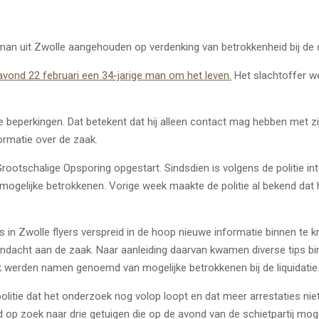
 man uit Zwolle aangehouden op verdenking van betrokkenheid bij de d
avond 22 februari een 34-jarige man om het leven.
Het slachtoffer w
e beperkingen. Dat betekent dat hij alleen contact mag hebben met z
formatie over de zaak.
rootschalige Opsporing opgestart. Sindsdien is volgens de politie in
e mogelijke betrokkenen. Vorige week maakte de politie al bekend d
in Zwolle flyers verspreid in de hoop nieuwe informatie binnen te k
ndacht aan de zaak. Naar aanleiding daarvan kwamen diverse tips b
werden namen genoemd van mogelijke betrokkenen bij de liquidatie
itie dat het onderzoek nog volop loopt en dat meer arrestaties nie
 op zoek naar drie getuigen die op de avond van de schietpartij moge