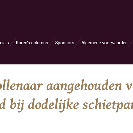
cials
Karen's columns
Sponsors
Algemene voorwaarden
ollenaar aangehouden v
 bij dodelijke schietpa