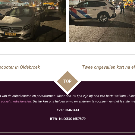
scooter in Oldebroek
TOP
van de hulpdiensten en persalarmen. Maar ook uw tips zijn bij ons van harte welkom. U kun
social mediakanalen
. Uw tip kan ons helpen om u en anderen te voorzien van het laatste ni
KVK: 93463413
BTW: NL005021657B79