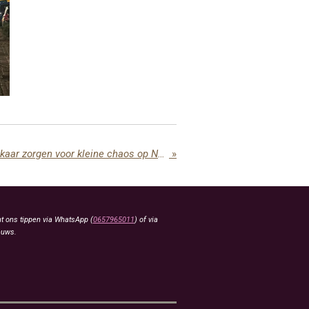
Twee ongevallen kort na elkaar zorgen voor kleine chaos op N310 bij Nunspeet
»
t ons tippen via WhatsApp (
0657965011
) of via
euws.