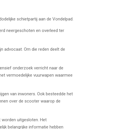
odelijke schietpartij aan de Vondelpad.
erd neergeschoten en overleed ter
ijn advocaat. Om die reden deelt de
tensief onderzoek verricht naar de
at het vermoedelijke vuurwapen waarmee
rijgen van inwoners. Ook besteedde het
innen over de scooter waarop de
.
t worden uitgesloten. Het
lijk belangrijke informatie hebben