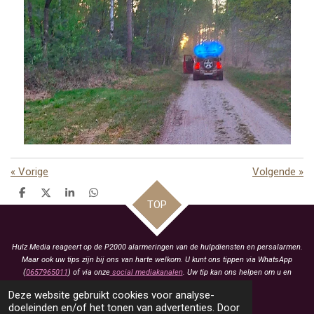
«
Vorige
Volgende
»
D
D
S
D
TOP
e
e
h
e
l
e
a
l
e
l
r
e
n
e
n
Hulz Media reageert op de P2000 alarmeringen van de hulpdiensten en persalarmen.
Maar ook uw tips zijn bij ons van harte welkom. U kunt ons tippen via WhatsApp
(
0657965011
) of via onze
social mediakanalen
. Uw tip kan ons helpen om u en
anderen te voorzien van het laatste nieuws.
Deze website gebruikt cookies voor analyse-
KVK: 93463413
doeleinden en/of het tonen van advertenties. Door