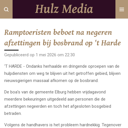
Hulz Media
Ga
direct
naar
de
Ramptoeristen beboet na negeren
hoofdinhoud
afzettingen bij bosbrand op 't Harde
Gepubliceerd op 1 mei 2026 om 22:30
'T HARDE - Ondanks herhaalde en dringende oproepen van de
hulpdiensten om weg te blijven uit het getroffen gebied, blijven
nieuwsgierigen massaal afkomen op de bosbrand.
De boa’s van de gemeente Elburg hebben vrijdagavond
meerdere bekeuringen uitgedeeld aan personen die de
afzettingen negeerden en toch het afgesloten bosgebied
betraden.
Volgens de handhavers is het probleem hardnekkig. Tegenover