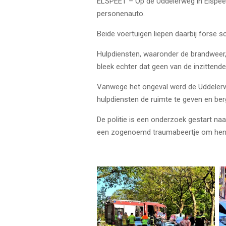
ELSPEET – Op de Uddelerweg in Elspeet
personenauto.
Beide voertuigen liepen daarbij forse s
Hulpdiensten, waaronder de brandweer, 
bleek echter dat geen van de inzitten
Vanwege het ongeval werd de Uddelerweg
hulpdiensten de ruimte te geven en ber
De politie is een onderzoek gestart naa
een zogenoemd traumabeertje om hen t