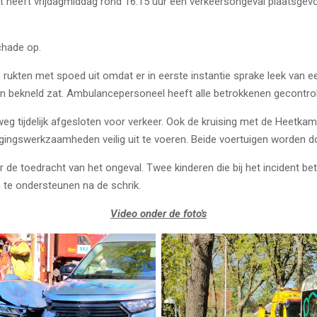
 heeft vrijdagmiddag rond 16.15 uur een verkeersongeval plaatsgev
chade op.
rukten met spoed uit omdat er in eerste instantie sprake leek van ee
den bekneld zat. Ambulancepersoneel heeft alle betrokkenen gecontro
 tijdelijk afgesloten voor verkeer. Ook de kruising met de Heetkamp 
gingswerkzaamheden veilig uit te voeren. Beide voertuigen worden d
r de toedracht van het ongeval. Twee kinderen die bij het incident be
e ondersteunen na de schrik.
Video onder de foto's