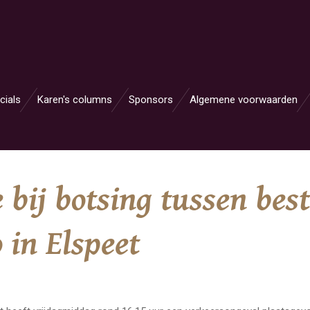
cials
Karen's columns
Sponsors
Algemene voorwaarden
 bij botsing tussen bes
 in Elspeet