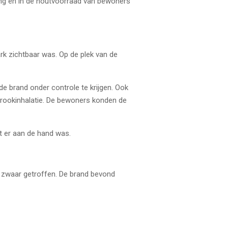
ing en in de houtvoorraad van bewoners
rk zichtbaar was. Op de plek van de
e brand onder controle te krijgen. Ook
rookinhalatie. De bewoners konden de
at er aan de hand was.
n zwaar getroffen. De brand bevond