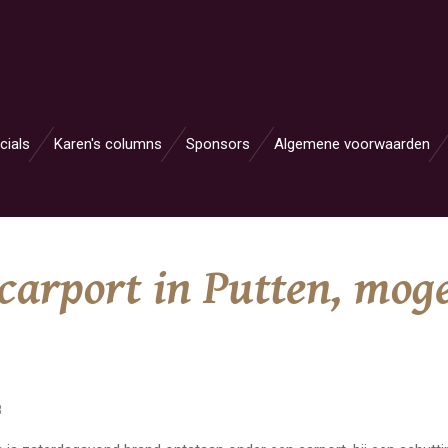
cials
Karen's columns
Sponsors
Algemene voorwaarden
arport in Putten, mogel
8