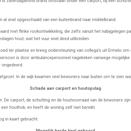
 is zaterdagavond brand ontstaan onder een carport, bij een schutt
n al snel opgeschaald van een buitenbrand naar middelbrand.
rd met flinke rookontwikkeling, die zelfs vanuit het nabijgelegen pa
slagen hout, wat het vuur snel deed uitbreiden.
d ter plaatse en kreeg ondersteuning van collega’s uit Ermelo om d
persoon is door ambulancepersoneel nagekeken vanwege mogelijke 
er ongedeerd.
jk afgezet. In de wijk kwamen veel bewoners naar buiten om te zien w
Schade aan carport en houtopslag
an. De carport, de schutting en de houtvoorraad van de bewoners zij
 een houthok, en heeft de woning zelf niet bereikt.
g in kaart gebracht.
Mogelijk harde knal gehoord