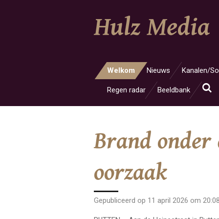
Ga
Hulz Media
direct
naar
de
hoofdinhoud
Welkom
Nieuws
Kanalen/So
Regen radar
Beeldbank
Brand onder c
oorzaak
Gepubliceerd op 11 april 2026 om 20:0