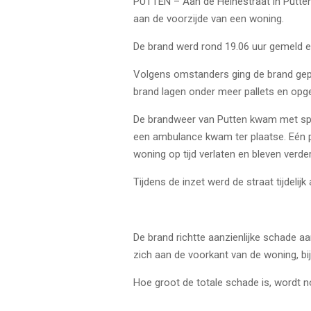
PUTTEN – Aan de Heinestraat in Putten
aan de voorzijde van een woning.
De brand werd rond 19.06 uur gemeld e
Volgens omstanders ging de brand gepaa
brand lagen onder meer pallets en opge
De brandweer van Putten kwam met spoe
een ambulance kwam ter plaatse. Eén 
woning op tijd verlaten en bleven verd
Tijdens de inzet werd de straat tijdeli
De brand richtte aanzienlijke schade a
zich aan de voorkant van de woning, bij
Hoe groot de totale schade is, wordt no