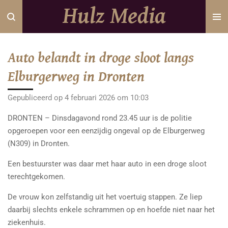
Hulz Media
Ga
direct
naar
de
Auto belandt in droge sloot langs
hoofdinhoud
Elburgerweg in Dronten
Gepubliceerd op 4 februari 2026 om 10:03
DRONTEN – Dinsdagavond rond 23.45 uur is de politie
opgeroepen voor een eenzijdig ongeval op de Elburgerweg
(N309) in Dronten.
Een bestuurster was daar met haar auto in een droge sloot
terechtgekomen.
De vrouw kon zelfstandig uit het voertuig stappen. Ze liep
daarbij slechts enkele schrammen op en hoefde niet naar het
ziekenhuis.