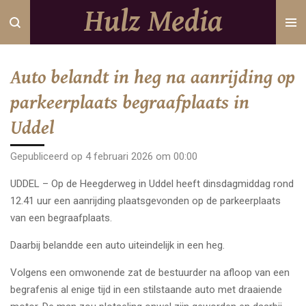
Hulz Media
Ga
direct
naar
de
Auto belandt in heg na aanrijding op
hoofdinhoud
parkeerplaats begraafplaats in
Uddel
Gepubliceerd op 4 februari 2026 om 00:00
UDDEL – Op de Heegderweg in Uddel heeft dinsdagmiddag rond
12.41 uur een aanrijding plaatsgevonden op de parkeerplaats
van een begraafplaats.
Daarbij belandde een auto uiteindelijk in een heg.
Volgens een omwonende zat de bestuurder na afloop van een
begrafenis al enige tijd in een stilstaande auto met draaiende