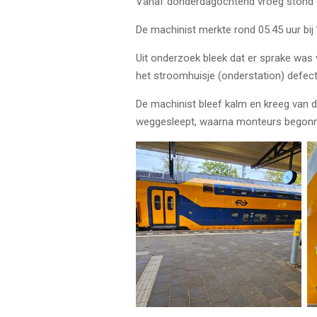
Vanaf donderdagochtend vroeg stond er
De machinist merkte rond 05.45 uur bij 
Uit onderzoek bleek dat er sprake was 
het stroomhuisje (onderstation) defect
De machinist bleef kalm en kreeg van de
weggesleept, waarna monteurs begonne