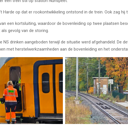
 een trein stil op station Nunspeet.
’t Harde op dat er rookontwikkeling ontstond in de trein. Ook zag hij
van een kortsluiting, waardoor de bovenleiding op twee plaatsen bes
 als gevolg van de storing.
 NS drinken aangeboden terwijl de situatie werd afgehandeld. De defe
n met herstelwerkzaamheden aan de bovenleiding en het onderstat