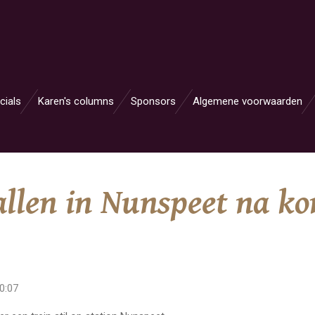
cials
Karen's columns
Sponsors
Algemene voorwaarden
allen in Nunspeet na kor
0:07