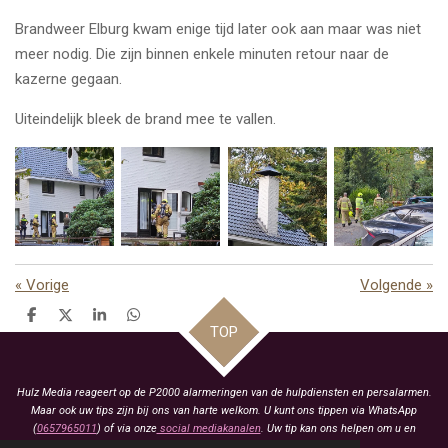
Brandweer Elburg kwam enige tijd later ook aan maar was niet
meer nodig. Die zijn binnen enkele minuten retour naar de
kazerne gegaan.
Uiteindelijk bleek de brand mee te vallen.
«
Vorige
Volgende
»
D
D
S
D
TOP
e
e
h
e
l
e
a
l
e
l
r
e
n
e
n
Hulz Media reageert op de P2000 alarmeringen van de hulpdiensten en persalarmen.
Maar ook uw tips zijn bij ons van harte welkom. U kunt ons tippen via WhatsApp
(
0657965011
) of via onze
social mediakanalen
. Uw tip kan ons helpen om u en
anderen te voorzien van het laatste nieuws.