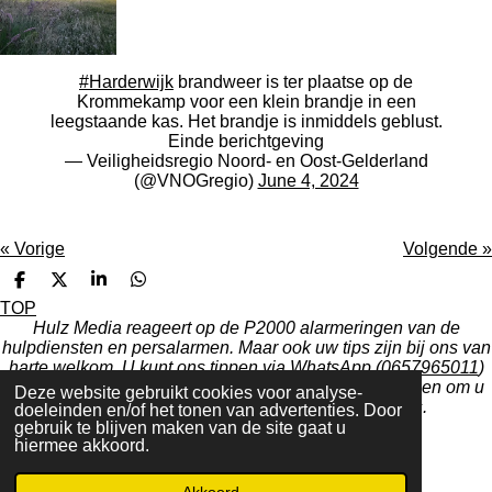
#Harderwijk
brandweer is ter plaatse op de
Krommekamp voor een klein brandje in een
leegstaande kas. Het brandje is inmiddels geblust.
Einde berichtgeving
— Veiligheidsregio Noord- en Oost-Gelderland
(@VNOGregio)
June 4, 2024
«
Vorige
Volgende
»
D
D
S
D
e
e
h
e
TOP
l
e
a
l
Hulz Media reageert op de P2000 alarmeringen van de
e
l
r
e
hulpdiensten en persalarmen. Maar ook uw tips zijn bij ons van
n
e
n
harte welkom. U kunt ons tippen via WhatsApp (
0657965011
)
of via onze
social mediakanalen
. Uw tip kan ons helpen om u
Deze website gebruikt cookies voor analyse-
en anderen te voorzien van het laatste nieuws.
doeleinden en/of het tonen van advertenties. Door
KVK: 93463413
gebruik te blijven maken van de site gaat u
hiermee akkoord.
BTW: NL005021657B79