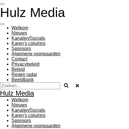
Ga
Hulz Media
direct
naar
de
hoofdinhoud
Welkom
Nieuws
Kanalen/Socials
Karen's columns
Sponsors
Algemene voorwaarden
Contact
Privacybeleid
Beleid
Regen radar
Beeldbank
Hulz Media
Welkom
Nieuws
Kanalen/Socials
Karen's columns
Sponsors
Algemene voorwaarden