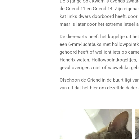
De 3-jarige Sok kwam ’s avonds zwaarg
de Griend 11 en Griend 14. Zijn eigena
kat links dwars doorboord heeft, door 
maar is later door het extreme letsel 
De dierenarts heeft het kogeltje uit het
een 6-mm-luchtbuks met hollowpointkog
gehoord heeft of wellicht iets op camer
Hendrix weten. Hollowpointkogeltjes, 
geval overigens niet of nauwelijks geb
Ofschoon de Griend in de buurt ligt van
van uit dat het hier om dezelfde dader 