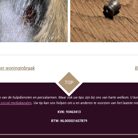
ater woninginbraak
B
TOP
van de hulpdiensten en persalarmen. Maar ook uw tips zijn bij ons van harte welkom. U kun
social mediakanalen
. Uw tip kan ons helpen om u en anderen te voorzien van het laatste ni
KVK: 93463413
BTW: NL005021657B79