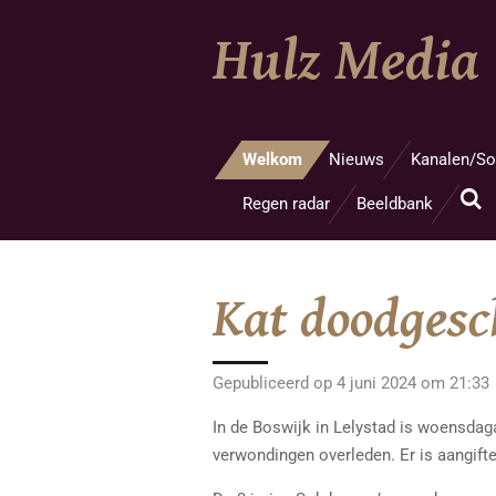
Ga
Hulz Media
direct
naar
de
hoofdinhoud
Welkom
Nieuws
Kanalen/So
Regen radar
Beeldbank
Kat doodgesc
Gepubliceerd op 4 juni 2024 om 21:33
In de Boswijk in Lelystad is woensdag
verwondingen overleden. Er is aangifte 