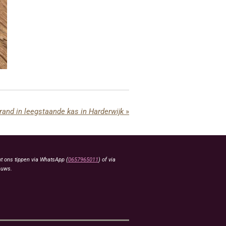
rand in leegstaande kas in Harderwijk
»
t ons tippen via WhatsApp (
0657965011
) of via
euws.