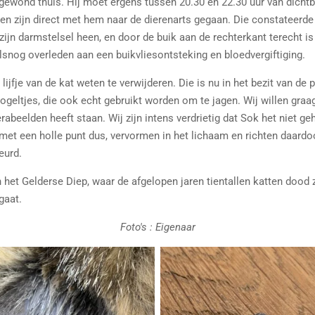
ewond thuis. Hij moet ergens tussen 20.30 en 22.30 uur van dichtbij
ren zijn direct met hem naar de dierenarts gegaan. Die constateerde
zijn darmstelsel heen, en door de buik aan de rechterkant terecht i
alsnog overleden aan een buikvliesontsteking en bloedvergiftiging.
 lijfje van de kat weten te verwijderen. Die is nu in het bezit van de p
eltjes, die ook echt gebruikt worden om te jagen. Wij willen graa
abeelden heeft staan. Wij zijn intens verdrietig dat Sok het niet geh
met een holle punt dus, vervormen in het lichaam en richten daardoo
eurd.
 het Gelderse Diep, waar de afgelopen jaren tientallen katten dood z
gaat.
Foto's : Eigenaar