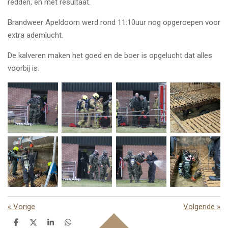
redden, en met resultaat.
Brandweer Apeldoorn werd rond 11:10uur nog opgeroepen voor
extra ademlucht.
De kalveren maken het goed en de boer is opgelucht dat alles
voorbij is.
«
Vorige
Volgende
»
D
D
S
D