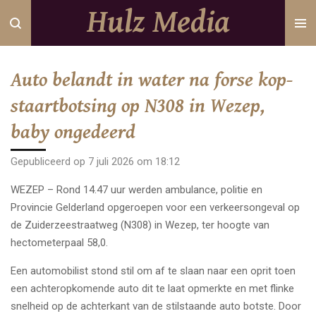
Hulz Media
Ga
direct
naar
de
Auto belandt in water na forse kop-
hoofdinhoud
staartbotsing op N308 in Wezep,
baby ongedeerd
Gepubliceerd op 7 juli 2026 om 18:12
WEZEP – Rond 14.47 uur werden ambulance, politie en
Provincie Gelderland opgeroepen voor een verkeersongeval op
de Zuiderzeestraatweg (N308) in Wezep, ter hoogte van
hectometerpaal 58,0.
Een automobilist stond stil om af te slaan naar een oprit toen
een achteropkomende auto dit te laat opmerkte en met flinke
snelheid op de achterkant van de stilstaande auto botste. Door