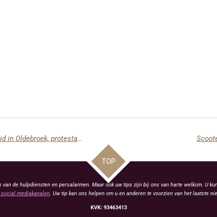
Regenboogvlag zorgt voor verdeeldheid in Oldebroek, protestactie aangekondigd
Scoote
TOP
van de hulpdiensten en persalarmen. Maar ook uw tips zijn bij ons van harte welkom. U kun
social mediakanalen
. Uw tip kan ons helpen om u en anderen te voorzien van het laatste ni
KVK: 93463413