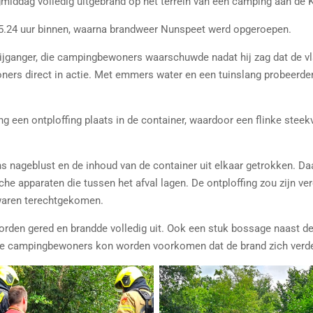
gmiddag volledig uitgebrand op het terrein van een camping aan d
5.24 uur binnen, waarna brandweer Nunspeet werd opgeroepen.
ijganger, die campingbewoners waarschuwde nadat hij zag dat de v
ers direct in actie. Met emmers water en een tuinslang probeerden 
ng een ontploffing plaats in de container, waardoor een flinke ste
 nageblust en de inhoud van de container uit elkaar getrokken. Daa
che apparaten die tussen het afval lagen. De ontploffing zou zijn 
 waren terechtgekomen.
orden gered en brandde volledig uit. Ook een stuk bossage naast de
 de campingbewoners kon worden voorkomen dat de brand zich verde