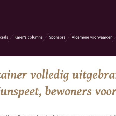
cials
Karen's columns
Sponsors
Algemene voorwaarden
ainer volledig uitgebr
unspeet, bewoners voo