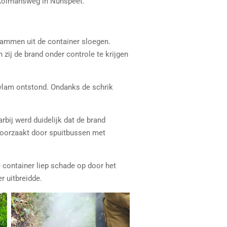
e Kolmansweg in Nunspeet.
lammen uit de container sloegen.
zij de brand onder controle te krijgen
ekvlam ontstond. Ondanks de schrik
rbij werd duidelijk dat de brand
veroorzaakt door spuitbussen met
 container liep schade op door het
r uitbreidde.