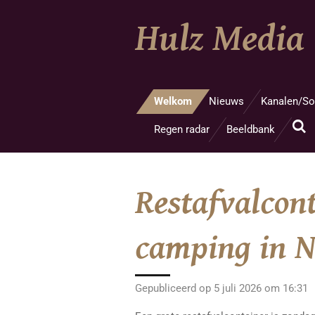
Ga
Hulz Media
direct
naar
de
hoofdinhoud
Welkom
Nieuws
Kanalen/So
Regen radar
Beeldbank
Restafvalcont
camping in N
Gepubliceerd op 5 juli 2026 om 16:31