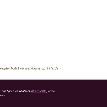
rrijder botst op werkbusje op 't Harde
»
t ons tippen via WhatsApp (
0657965011
) of via
euws.