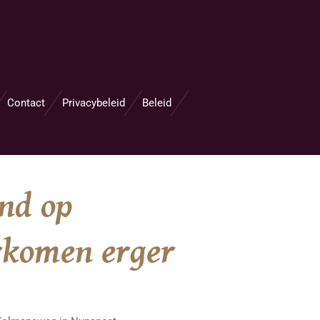
Contact
Privacybeleid
Beleid
and op
rkomen erger