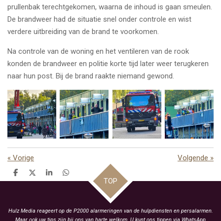
prullenbak terechtgekomen, waarna de inhoud is gaan smeulen.
De brandweer had de situatie snel onder controle en wist
verdere uitbreiding van de brand te voorkomen.
Na controle van de woning en het ventileren van de rook
konden de brandweer en politie korte tijd later weer terugkeren
naar hun post. Bij de brand raakte niemand gewond.
«
Vorige
Volgende
»
D
D
S
D
TOP
e
e
h
e
l
e
a
l
e
l
r
e
n
e
n
Hulz Media reageert op de P2000 alarmeringen van de hulpdiensten en persalarmen.
Maar ook uw tips zijn bij ons van harte welkom. U kunt ons tippen via WhatsApp