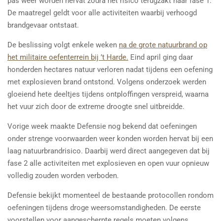
pas weer worden hervat zodra het risico terugzakt naar fase 1.
De maatregel geldt voor alle activiteiten waarbij verhoogd
brandgevaar ontstaat.
De beslissing volgt enkele weken
na de grote natuurbrand op
het militaire oefenterrein bij ’t Harde.
Eind april ging daar
honderden hectares natuur verloren nadat tijdens een oefening
met explosieven brand ontstond. Volgens onderzoek werden
gloeiend hete deeltjes tijdens ontploffingen verspreid, waarna
het vuur zich door de extreme droogte snel uitbreidde.
Vorige week maakte Defensie nog bekend dat oefeningen
onder strenge voorwaarden weer konden worden hervat bij een
laag natuurbrandrisico. Daarbij werd direct aangegeven dat bij
fase 2 alle activiteiten met explosieven en open vuur opnieuw
volledig zouden worden verboden.
Defensie bekijkt momenteel de bestaande protocollen rondom
oefeningen tijdens droge weersomstandigheden. De eerste
voorstellen voor aangescherpte regels moeten volgens