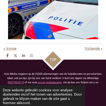
«
Vorige
Volgende
»
D
D
S
D
TOP
e
e
h
e
l
e
a
l
e
l
r
e
n
e
n
Hulz Media reageert op de P2000 alarmeringen van de hulpdiensten en persalarmen.
Maar ook uw tips zijn bij ons van harte welkom. U kunt ons tippen via WhatsApp
(
0657965011
) of via onze
social mediakanalen
. Uw tip kan ons helpen om u en
anderen te voorzien van het laatste nieuws.
Deze website gebruikt cookies voor analyse-
KVK: 93463413
doeleinden en/of het tonen van advertenties. Door
gebruik te blijven maken van de site gaat u
BTW: NL005021657B79
hiermee akkoord.