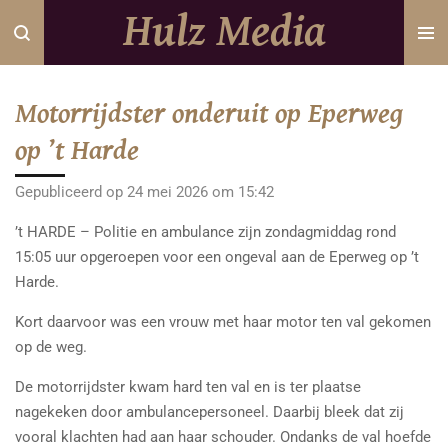
Hulz Media
Ga
direct
naar
de
Motorrijdster onderuit op Eperweg
hoofdinhoud
op ’t Harde
Gepubliceerd op 24 mei 2026 om 15:42
’t HARDE – Politie en ambulance zijn zondagmiddag rond
15:05 uur opgeroepen voor een ongeval aan de Eperweg op ’t
Harde.
Kort daarvoor was een vrouw met haar motor ten val gekomen
op de weg.
De motorrijdster kwam hard ten val en is ter plaatse
nagekeken door ambulancepersoneel. Daarbij bleek dat zij
vooral klachten had aan haar schouder. Ondanks de val hoefde