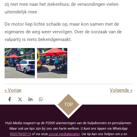
zij niet mee naar het ziekenhuis; de verwondingen vielen
uiteindelijk mee.
De motor liep lichte schade op, maar kon samen met de
eigenares de weg weer vervolgen. Over de oorzaak van de
valpartij is niets bekendgemaakt.
«
Vorige
Volgende
»
D
D
S
D
TOP
e
e
h
e
l
e
a
l
e
l
r
e
n
e
n
Hulz Media reageert op de P2000 alarmeringen van de hulpdiensten en persalarmen.
Maar ook uw tips zijn bij ons van harte welkom. U kunt ons tippen via WhatsApp
(
0657965011
) of via onze
social mediakanalen
. Uw tip kan ons helpen om u en