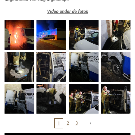
Video onder de foto's
1
2
3