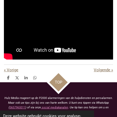
«
Vorige
Volgende
»
D
D
S
D
TOP
e
e
h
e
l
e
a
l
e
l
r
e
n
e
n
Hulz Media reageert op de P2000 alarmeringen van de hulpdiensten en persalarmen.
Maar ook uw tips zijn bij ons van harte welkom. U kunt ons tippen via WhatsApp
(
0657965011
) of via onze
social mediakanalen
. Uw tip kan ons helpen om u en
anderen te voorzien van het laatste nieuws.
Deze website gebruikt cookies voor analyse-