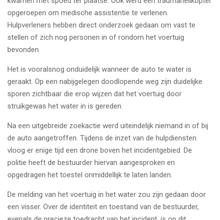
kwamen met spoed ter plaatse. Ook werd een traumahelikopter
opgeroepen om medische assistentie te verlenen.
Hulpverleners hebben direct onderzoek gedaan om vast te
stellen of zich nog personen in of rondom het voertuig
bevonden.
Het is vooralsnog onduidelijk wanneer de auto te water is
geraakt. Op een nabijgelegen doodlopende weg zijn duidelijke
sporen zichtbaar die erop wijzen dat het voertuig door
struikgewas het water in is gereden.
Na een uitgebreide zoekactie werd uiteindelijk niemand in of bij
de auto aangetroffen. Tijdens de inzet van de hulpdiensten
vloog er enige tijd een drone boven het incidentgebied. De
politie heeft de bestuurder hiervan aangesproken en
opgedragen het toestel onmiddellijk te laten landen.
De melding van het voertuig in het water zou zijn gedaan door
een visser. Over de identiteit en toestand van de bestuurder,
evenals de precieze toedracht van het incident, is op dit