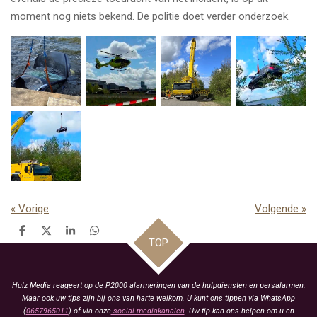
moment nog niets bekend. De politie doet verder onderzoek.
«
Vorige
Volgende
»
D
D
S
D
TOP
e
e
h
e
l
e
a
l
e
l
r
e
n
e
n
Hulz Media reageert op de P2000 alarmeringen van de hulpdiensten en persalarmen.
Maar ook uw tips zijn bij ons van harte welkom. U kunt ons tippen via WhatsApp
(
0657965011
) of via onze
social mediakanalen
. Uw tip kan ons helpen om u en