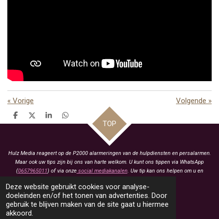
«
Vorige
Volgende
»
D
D
S
D
TOP
e
e
h
e
l
e
a
l
e
l
r
e
n
e
n
Hulz Media reageert op de P2000 alarmeringen van de hulpdiensten en persalarmen.
Maar ook uw tips zijn bij ons van harte welkom. U kunt ons tippen via WhatsApp
(
0657965011
) of via onze
social mediakanalen
. Uw tip kan ons helpen om u en
anderen te voorzien van het laatste nieuws.
Deze website gebruikt cookies voor analyse-
KVK: 93463413
doeleinden en/of het tonen van advertenties. Door
gebruik te blijven maken van de site gaat u hiermee
BTW: NL005021657B79
akkoord.