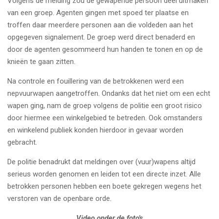
Volgens de melding zou de gewapende persoon deel uitmaken
van een groep. Agenten gingen met spoed ter plaatse en
troffen daar meerdere personen aan die voldeden aan het
opgegeven signalement. De groep werd direct benaderd en
door de agenten gesommeerd hun handen te tonen en op de
knieën te gaan zitten.
Na controle en fouillering van de betrokkenen werd een
nepvuurwapen aangetroffen. Ondanks dat het niet om een echt
wapen ging, nam de groep volgens de politie een groot risico
door hiermee een winkelgebied te betreden. Ook omstanders
en winkelend publiek konden hierdoor in gevaar worden
gebracht.
De politie benadrukt dat meldingen over (vuur)wapens altijd
serieus worden genomen en leiden tot een directe inzet. Alle
betrokken personen hebben een boete gekregen wegens het
verstoren van de openbare orde.
Video onder de foto's