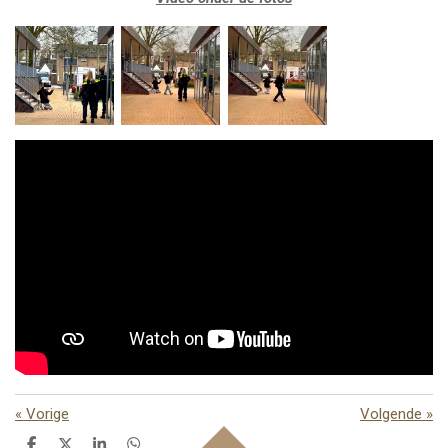
«
Vorige
Volgende
»