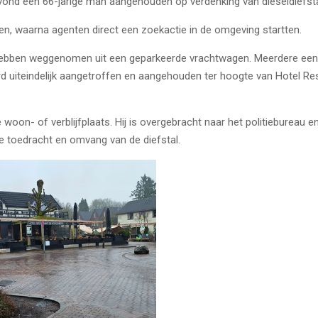
vond een 66-jarige man aangehouden op verdenking van dieseldiefsta
n, waarna agenten direct een zoekactie in de omgeving startten.
 hebben weggenomen uit een geparkeerde vrachtwagen. Meerdere een
 uiteindelijk aangetroffen en aangehouden ter hoogte van Hotel Res
on- of verblijfplaats. Hij is overgebracht naar het politiebureau en
e toedracht en omvang van de diefstal.