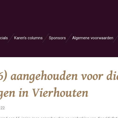
cials
Karen's columns
Sponsors
Algemene voorwaarden
6) aangehouden voor die
gen in Vierhouten
:22