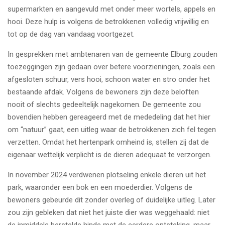
supermarkten en aangevuld met onder meer wortels, appels en
hooi. Deze hulp is volgens de betrokkenen volledig vrijwillig en
tot op de dag van vandaag voortgezet.
In gesprekken met ambtenaren van de gemeente Elburg zouden
toezeggingen zijn gedaan over betere voorzieningen, zoals een
afgesloten schuur, vers hooi, schoon water en stro onder het
bestaande afdak. Volgens de bewoners zijn deze beloften
nooit of slechts gedeeltelijk nagekomen. De gemeente zou
bovendien hebben gereageerd met de mededeling dat het hier
om “natuur” gaat, een uitleg waar de betrokkenen zich fel tegen
verzetten. Omdat het hertenpark omheind is, stellen zij dat de
eigenaar wettelijk verplicht is de dieren adequaat te verzorgen.
In november 2024 verdwenen plotseling enkele dieren uit het
park, waaronder een bok en een moederdier. Volgens de
bewoners gebeurde dit zonder overleg of duidelijke uitleg. Later
zou zijn gebleken dat niet het juiste dier was weggehaald: niet
de inmiddels herstelde hinde met de eerdere ontsteking, maar