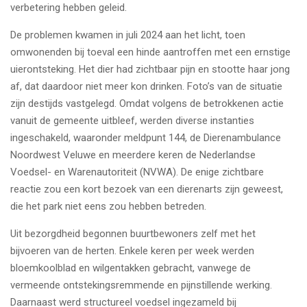
verbetering hebben geleid.
De problemen kwamen in juli 2024 aan het licht, toen
omwonenden bij toeval een hinde aantroffen met een ernstige
uierontsteking. Het dier had zichtbaar pijn en stootte haar jong
af, dat daardoor niet meer kon drinken. Foto’s van de situatie
zijn destijds vastgelegd. Omdat volgens de betrokkenen actie
vanuit de gemeente uitbleef, werden diverse instanties
ingeschakeld, waaronder meldpunt 144, de Dierenambulance
Noordwest Veluwe en meerdere keren de Nederlandse
Voedsel- en Warenautoriteit (NVWA). De enige zichtbare
reactie zou een kort bezoek van een dierenarts zijn geweest,
die het park niet eens zou hebben betreden.
Uit bezorgdheid begonnen buurtbewoners zelf met het
bijvoeren van de herten. Enkele keren per week werden
bloemkoolblad en wilgentakken gebracht, vanwege de
vermeende ontstekingsremmende en pijnstillende werking.
Daarnaast werd structureel voedsel ingezameld bij