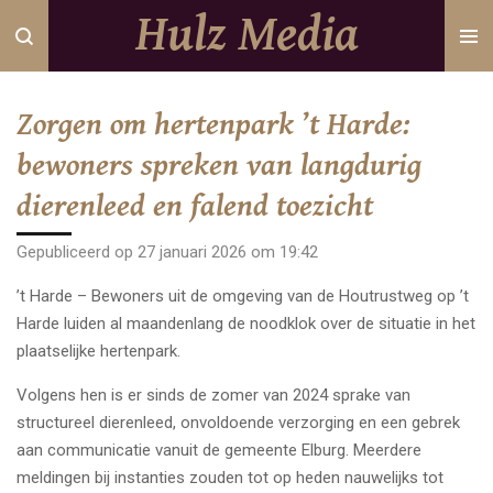
Hulz Media
Ga
direct
naar
de
Zorgen om hertenpark ’t Harde:
hoofdinhoud
bewoners spreken van langdurig
dierenleed en falend toezicht
Gepubliceerd op 27 januari 2026 om 19:42
’t Harde – Bewoners uit de omgeving van de Houtrustweg op ’t
Harde luiden al maandenlang de noodklok over de situatie in het
plaatselijke hertenpark.
Volgens hen is er sinds de zomer van 2024 sprake van
structureel dierenleed, onvoldoende verzorging en een gebrek
aan communicatie vanuit de gemeente Elburg. Meerdere
meldingen bij instanties zouden tot op heden nauwelijks tot