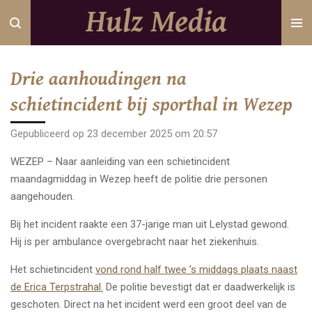
Hulz Media
Ga
direct
naar
de
Drie aanhoudingen na
hoofdinhoud
schietincident bij sporthal in Wezep
Gepubliceerd op 23 december 2025 om 20:57
WEZEP – Naar aanleiding van een schietincident
maandagmiddag in Wezep heeft de politie drie personen
aangehouden.
Bij het incident raakte een 37-jarige man uit Lelystad gewond.
Hij is per ambulance overgebracht naar het ziekenhuis.
Het schietincident
vond rond half twee ’s middags plaats naast
de Erica Terpstrahal.
De politie bevestigt dat er daadwerkelijk is
geschoten. Direct na het incident werd een groot deel van de