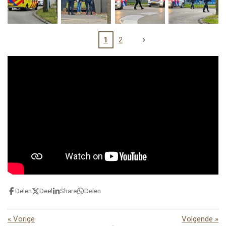
1
2
Delen
Deel
Share
Delen
«
Vorige
Volgende
»