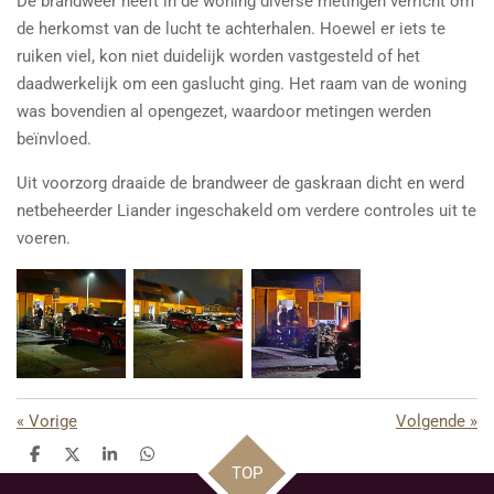
De brandweer heeft in de woning diverse metingen verricht om
de herkomst van de lucht te achterhalen. Hoewel er iets te
ruiken viel, kon niet duidelijk worden vastgesteld of het
daadwerkelijk om een gaslucht ging. Het raam van de woning
was bovendien al opengezet, waardoor metingen werden
beïnvloed.
Uit voorzorg draaide de brandweer de gaskraan dicht en werd
netbeheerder Liander ingeschakeld om verdere controles uit te
voeren.
«
Vorige
Volgende
»
D
D
S
D
TOP
e
e
h
e
l
e
a
l