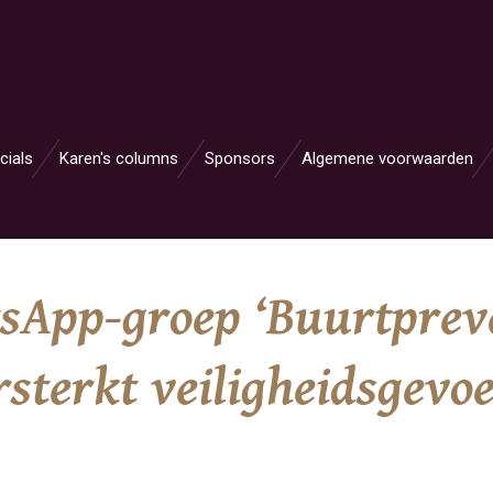
cials
Karen's columns
Sponsors
Algemene voorwaarden
sApp-groep ‘Buurtprev
sterkt veiligheidsgevoe