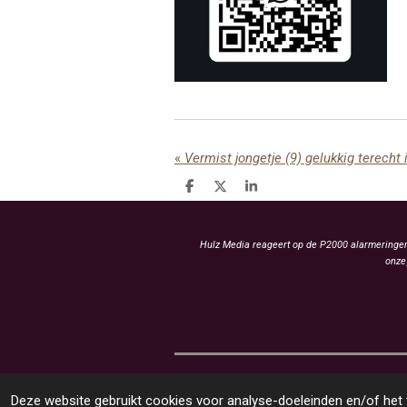
«
Vermist jongetje (9) gelukkig terecht
D
D
S
e
e
h
l
e
a
e
l
r
n
e
Hulz Media reageert op de P2000 alarmeringen 
onze
Deze website gebruikt cookies voor analyse-doeleinden en/of het t