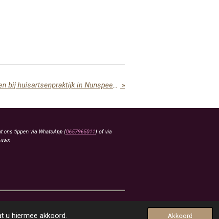
Gaslek door werkzaamheden bij huisartsenpraktijk in Nunspeet snel onder controle
»
t ons tippen via WhatsApp (
0657965011
) of via
euws.
at u hiermee akkoord.
Akkoord