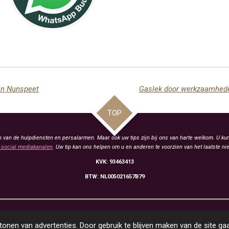
 in Nunspeet
TOP
van de hulpdiensten en persalarmen. Maar ook uw tips zijn bij ons van harte welkom. U kun
social mediakanalen
. Uw tip kan ons helpen om u en anderen te voorzien van het laatste ni
KVK: 93463413
BTW: NL005021657B79
onen van advertenties. Door gebruik te blijven maken van de site ga