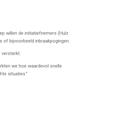
p willen de initiatiefnemers (Hulz
s of bijvoorbeeld inbraakpogingen.
versterkt.
erkten we hoe waardevol snelle
te situaties.”