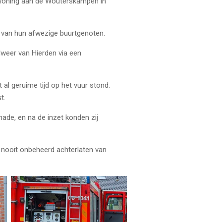
n woning aan de Wouterskampen in
 van hun afwezige buurtgenoten.
dweer van Hierden via een
al geruime tijd op het vuur stond.
t.
ade, en na de inzet konden zij
 nooit onbeheerd achterlaten van