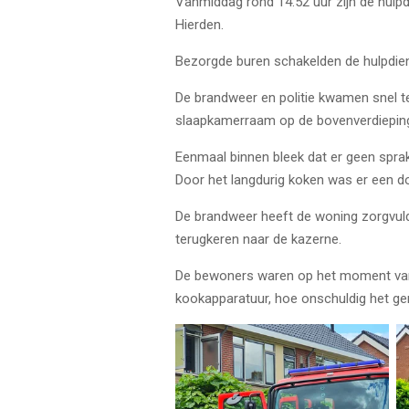
Vanmiddag rond 14:52 uur zijn de hulp
Hierden.
Bezorgde buren schakelden de hulpdien
De brandweer en politie kwamen snel te
slaapkamerraam op de bovenverdieping
Eenmaal binnen bleek dat er geen sprak
Door het langdurig koken was er een d
De brandweer heeft de woning zorgvuldi
terugkeren naar de kazerne.
De bewoners waren op het moment van h
kookapparatuur, hoe onschuldig het gere