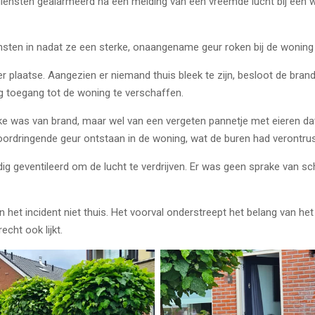
diensten gealarmeerd na een melding van een vreemde lucht bij ee
sten in nadat ze een sterke, onaangename geur roken bij de woning
r plaatse. Aangezien er niemand thuis bleek te zijn, besloot de bran
 toegang tot de woning te verschaffen.
e was van brand, maar wel van een vergeten pannetje met eieren dat 
oordringende geur ontstaan in de woning, wat de buren had verontrus
g geventileerd om de lucht te verdrijven. Er was geen sprake van sch
et incident niet thuis. Het voorval onderstreept het belang van het
cht ook lijkt.