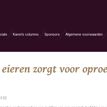
cials
Karen's columns
Sponsors
Algemene voorwaarden
 eieren zorgt voor opr
5:32