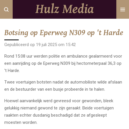
Hulz Media
Ga
direct
naar
de
Botsing op Eperweg N309 op 't Harde
hoofdinhoud
Gepubliceerd op 19 juli 2025 om 15:42
Rond 15:08 uur werden politie en ambulance gealarmeerd voor
een aanrijding op de Eperweg N309 bij hectometerpaal 36,3 op
't Harde.
Twee voertuigen botsten nadat de automobiliste wilde afslaan
en de bestuurder van een busje probeerde in te halen.
Hoewel aanvankelijk werd gevreesd voor gewonden, bleek
gelukkig niemand gewond te zijn geraakt. Beide voertuigen
raakten echter dusdanig beschadigd dat ze afgesleept
moesten worden.