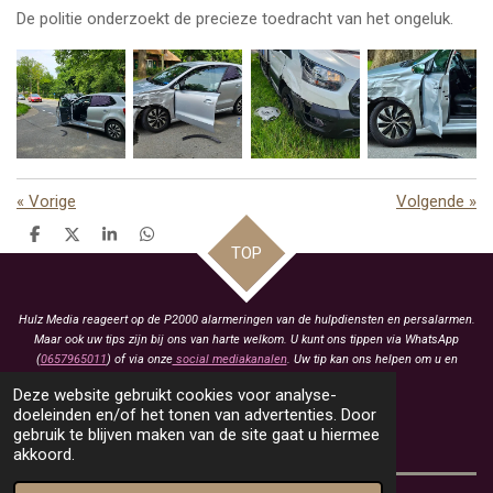
De politie onderzoekt de precieze toedracht van het ongeluk.
«
Vorige
Volgende
»
D
D
S
D
TOP
e
e
h
e
l
e
a
l
e
l
r
e
n
e
n
Hulz Media reageert op de P2000 alarmeringen van de hulpdiensten en persalarmen.
Maar ook uw tips zijn bij ons van harte welkom. U kunt ons tippen via WhatsApp
(
0657965011
) of via onze
social mediakanalen
. Uw tip kan ons helpen om u en
anderen te voorzien van het laatste nieuws.
Deze website gebruikt cookies voor analyse-
KVK: 93463413
doeleinden en/of het tonen van advertenties. Door
gebruik te blijven maken van de site gaat u hiermee
BTW: NL005021657B79
akkoord.