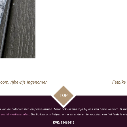
 boom, rijbewijs ingenomen
Fatbike 
TOP
van de hulpdiensten en persalarmen. Maar ook uw tips zijn bij ons van harte welkom. U kun
social mediakanalen
. Uw tip kan ons helpen om u en anderen te voorzien van het laatste ni
KVK: 93463413