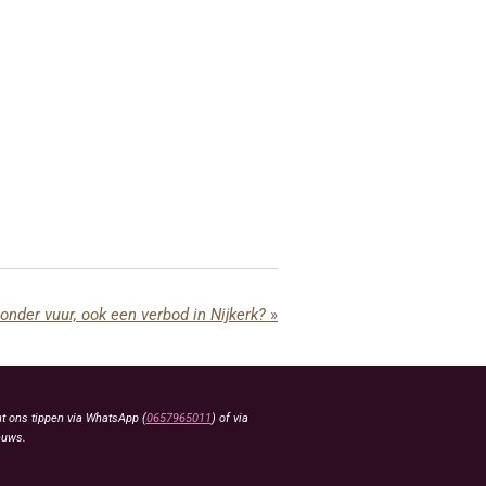
onder vuur, ook een verbod in Nijkerk?
»
t ons tippen via WhatsApp (
0657965011
) of via
euws.