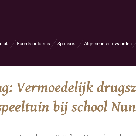
cials
Karen's columns
Sponsors
Algemene voorwaarden
: Vermoedelijk drugsz
peeltuin bij school Nun