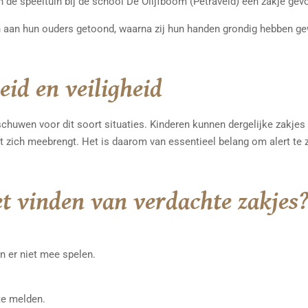
 de speeltuin bij de school De Olijfboom (Petraveld) een zakje gev
n aan hun ouders getoond, waarna zij hun handen grondig hebben ge
eid en veiligheid
schuwen voor dit soort situaties. Kinderen kunnen dergelijke zakje
et zich meebrengt. Het is daarom van essentieel belang om alert te 
et vinden van verdachte zakjes
en er niet mee spelen.
te melden.