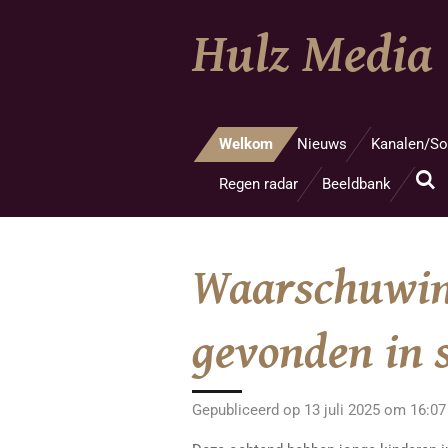
Ga
Hulz Media
direct
naar
de
hoofdinhoud
Welkom
Nieuws
Kanalen/So
Regen radar
Beeldbank
Waarschuwing
gevonden in s
Gepubliceerd op 13 juli 2025 om 16:07