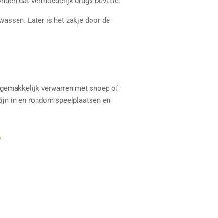
onden dat vermoedelijk drugs bevatte.
wassen. Later is het zakje door de
s gemakkelijk verwarren met snoep of
zijn in en rondom speelplaatsen en
?