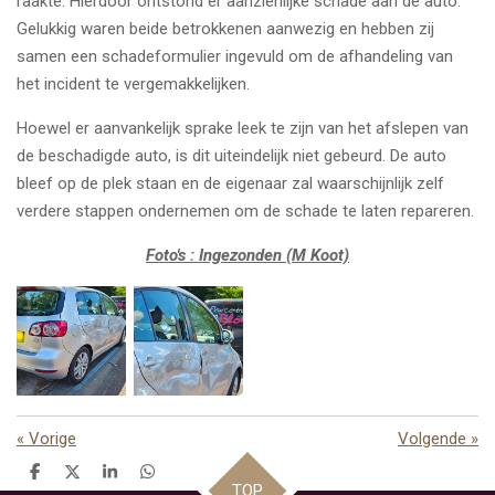
raakte. Hierdoor ontstond er aanzienlijke schade aan de auto.
Gelukkig waren beide betrokkenen aanwezig en hebben zij
samen een schadeformulier ingevuld om de afhandeling van
het incident te vergemakkelijken.
Hoewel er aanvankelijk sprake leek te zijn van het afslepen van
de beschadigde auto, is dit uiteindelijk niet gebeurd. De auto
bleef op de plek staan en de eigenaar zal waarschijnlijk zelf
verdere stappen ondernemen om de schade te laten repareren.
Foto's : Ingezonden (M Koot)
«
Vorige
Volgende
»
D
D
S
D
TOP
e
e
h
e