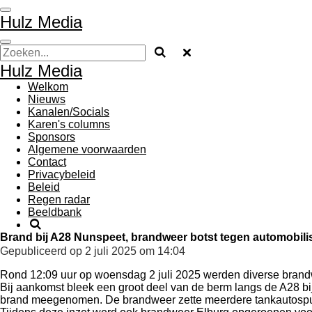
Ga
Hulz Media
direct
naar
de
hoofdinhoud
Hulz Media
Welkom
Nieuws
Kanalen/Socials
Karen's columns
Sponsors
Algemene voorwaarden
Contact
Privacybeleid
Beleid
Regen radar
Beeldbank
Brand bij A28 Nunspeet, brandweer botst tegen automobili
Gepubliceerd op 2 juli 2025 om 14:04
Rond 12:09 uur op woensdag 2 juli 2025 werden diverse brand
Bij aankomst bleek een groot deel van de berm langs de A28 bi
brand meegenomen. De brandweer zette meerdere tankautospuite