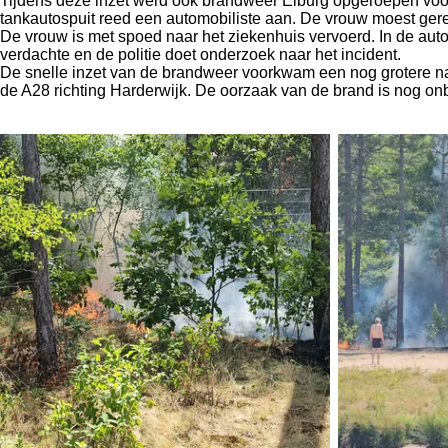
Tijdens deze inzet werd ook brandweer Elburg opgeroepen voor a
tankautospuit reed een automobiliste aan. De vrouw moest ger
De vrouw is met spoed naar het ziekenhuis vervoerd. In de aut
verdachte en de politie doet onderzoek naar het incident.
De snelle inzet van de brandweer voorkwam een nog grotere nat
de A28 richting Harderwijk. De oorzaak van de brand is nog o