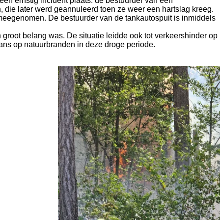
en ernstig incident plaats: de bestuurder van een
die later werd geannuleerd toen ze weer een hartslag kreeg.
s meegenomen. De bestuurder van de tankautospuit is inmiddels
root belang was. De situatie leidde ook tot verkeershinder op
kans op natuurbranden in deze droge periode.