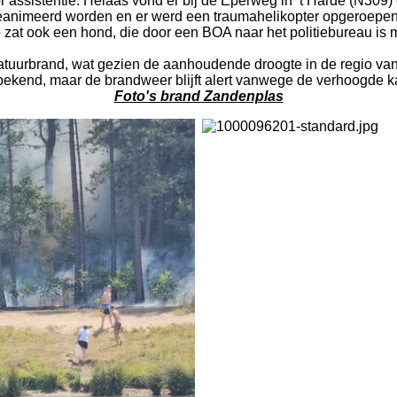
ssistentie. Helaas vond er bij de Eperweg in ’t Harde (N309) e
eanimeerd worden en er werd een traumahelikopter opgeroepen, 
o zat ook een hond, die door een BOA naar het politiebureau i
uurbrand, wat gezien de aanhoudende droogte in de regio van g
nbekend, maar de brandweer blijft alert vanwege de verhoogde 
Foto's brand Zandenplas