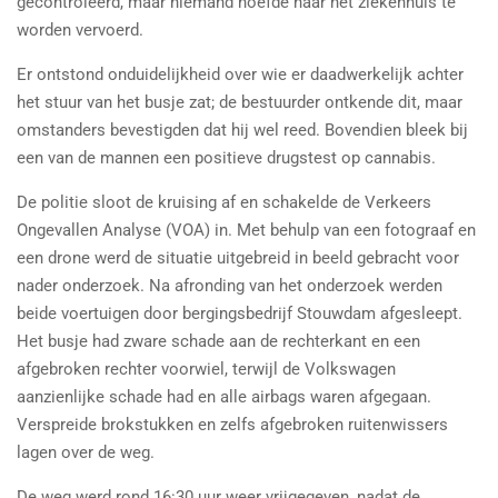
gecontroleerd, maar niemand hoefde naar het ziekenhuis te
worden vervoerd.
Er ontstond onduidelijkheid over wie er daadwerkelijk achter
het stuur van het busje zat; de bestuurder ontkende dit, maar
omstanders bevestigden dat hij wel reed. Bovendien bleek bij
een van de mannen een positieve drugstest op cannabis.
De politie sloot de kruising af en schakelde de Verkeers
Ongevallen Analyse (VOA) in. Met behulp van een fotograaf en
een drone werd de situatie uitgebreid in beeld gebracht voor
nader onderzoek. Na afronding van het onderzoek werden
beide voertuigen door bergingsbedrijf Stouwdam afgesleept.
Het busje had zware schade aan de rechterkant en een
afgebroken rechter voorwiel, terwijl de Volkswagen
aanzienlijke schade had en alle airbags waren afgegaan.
Verspreide brokstukken en zelfs afgebroken ruitenwissers
lagen over de weg.
De weg werd rond 16:30 uur weer vrijgegeven, nadat de