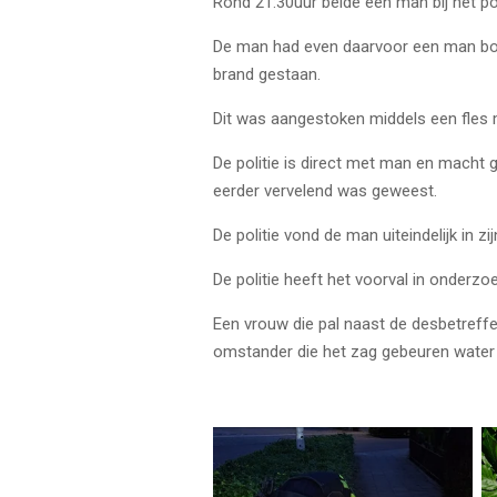
Rond 21:30uur belde een man bij het p
De man had even daarvoor een man bosj
brand gestaan.
Dit was aangestoken middels een fles m
De politie is direct met man en macht g
eerder vervelend was geweest.
De politie vond de man uiteindelijk in 
De politie heeft het voorval in onderzo
Een vrouw die pal naast de desbetreff
omstander die het zag gebeuren water 