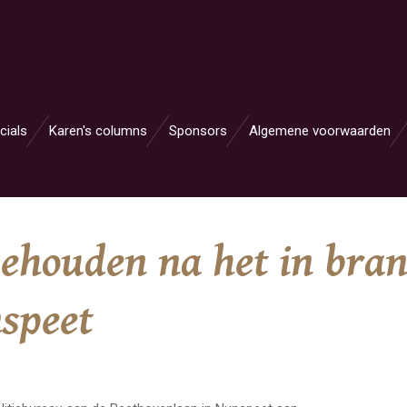
cials
Karen's columns
Sponsors
Algemene voorwaarden
ehouden na het in bran
nspeet