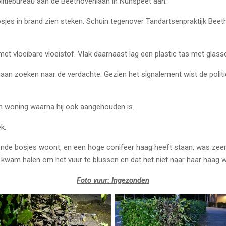
olitiebureau aan de Beethovenlaan in Nunspeet aan.
es in brand zien steken. Schuin tegenover Tandartsenpraktijk Beet
et vloeibare vloeistof. Vlak daarnaast lag een plastic tas met glass
aan zoeken naar de verdachte. Gezien het signalement wist de politie
zijn woning waarna hij ook aangehouden is.
ek.
ende bosjes woont, en een hoge conifeer haag heeft staan, was zeer
kwam halen om het vuur te blussen en dat het niet naar haar haag 
Foto vuur: Ingezonden