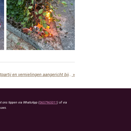
Diverse gewonden na vechtpartij en vernielingen aangericht bij VV Nunspeet
»
t ons tippen via WhatsApp (
0657965011
) of via
euws.