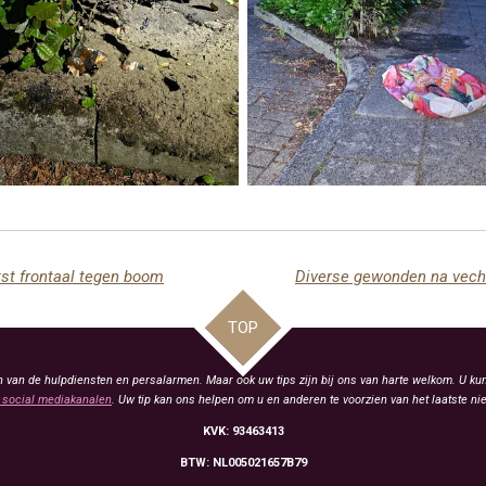
otst frontaal tegen boom
TOP
van de hulpdiensten en persalarmen. Maar ook uw tips zijn bij ons van harte welkom. U kun
social mediakanalen
. Uw tip kan ons helpen om u en anderen te voorzien van het laatste ni
KVK: 93463413
BTW: NL005021657B79