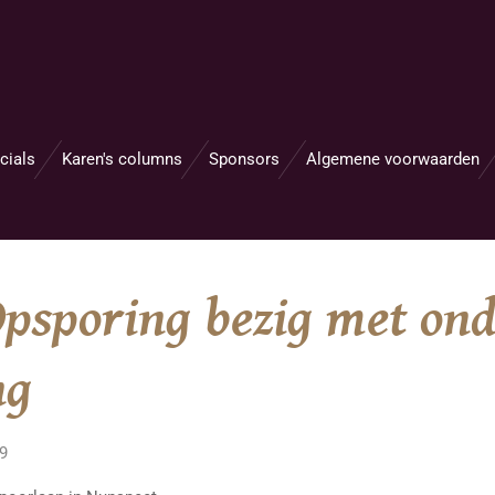
cials
Karen's columns
Sponsors
Algemene voorwaarden
Opsporing bezig met on
ng
59