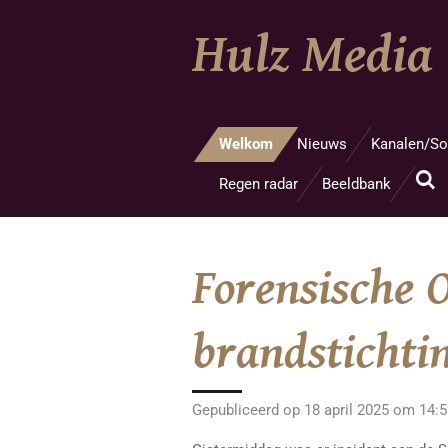
Ga
Hulz Media
direct
naar
de
hoofdinhoud
Welkom
Nieuws
Kanalen/So
Regen radar
Beeldbank
Forensische 
brandstichti
Gepubliceerd op 18 april 2025 om 14: