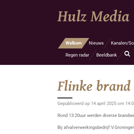
Ga
Hulz Media
direct
naar
de
hoofdinhoud
Welkom
Nieuws
Kanalen/So
Regen radar
Beeldbank
Flinke brand
Gepubliceerd op 14 april 2025 om 14:
Rond 13:20uur werden diverse brandw
Bij afvalverwerkingsbedrijf V.Groninge