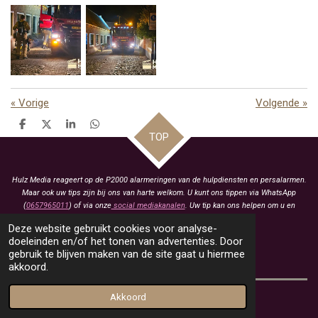
«
Vorige
Volgende
»
D
D
S
D
TOP
e
e
h
e
l
e
a
l
e
l
r
e
n
e
n
Hulz Media reageert op de P2000 alarmeringen van de hulpdiensten en persalarmen.
Maar ook uw tips zijn bij ons van harte welkom. U kunt ons tippen via WhatsApp
(
0657965011
) of via onze
social mediakanalen
. Uw tip kan ons helpen om u en
anderen te voorzien van het laatste nieuws.
Deze website gebruikt cookies voor analyse-
KVK: 93463413
doeleinden en/of het tonen van advertenties. Door
gebruik te blijven maken van de site gaat u hiermee
BTW: NL005021657B79
akkoord.
Akkoord