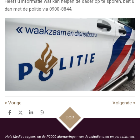
Heeft u informatie wat kan helpen de dader op te sporen, belt u
dan met de politie via 0900-8844.
«
Vorige
Volgende
»
D
D
S
D
TOP
e
e
h
e
l
e
a
l
e
l
r
e
n
e
n
Hulz Media reageert op de P2000 alarmeringen van de hulpdiensten en persalarmen.