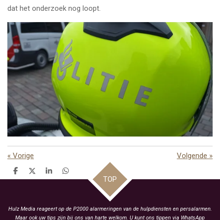
dat het onderzoek nog loopt.
«
Vorige
Volgende
»
D
D
S
D
TOP
e
e
h
e
l
e
a
l
e
l
r
e
n
e
n
Hulz Media reageert op de P2000 alarmeringen van de hulpdiensten en persalarmen.
Maar ook uw tips zijn bij ons van harte welkom. U kunt ons tippen via WhatsApp