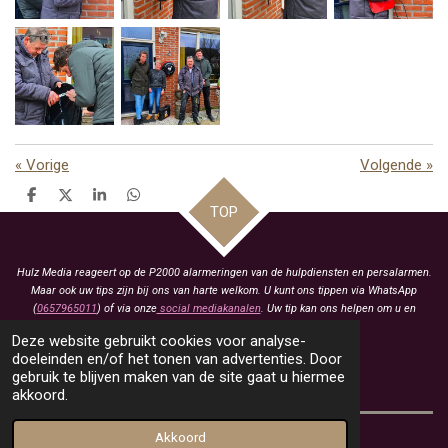
«
Vorige
Volgende
»
D
D
S
D
TOP
e
e
h
e
l
e
a
l
e
l
r
e
n
e
n
Hulz Media reageert op de P2000 alarmeringen van de hulpdiensten en persalarmen.
Maar ook uw tips zijn bij ons van harte welkom. U kunt ons tippen via WhatsApp
(
0657965011
) of via onze
social mediakanalen
. Uw tip kan ons helpen om u en
anderen te voorzien van het laatste nieuws.
Deze website gebruikt cookies voor analyse-
KVK: 93463413
doeleinden en/of het tonen van advertenties. Door
gebruik te blijven maken van de site gaat u hiermee
BTW: NL005021657B79
akkoord.
Akkoord