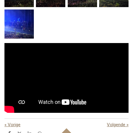
«
Vorige
Volgende
»